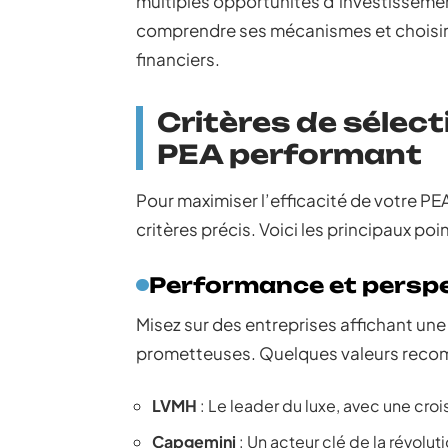
multiples opportunités d’investissement.
comprendre ses mécanismes et choisir l
financiers.
Critères de sélect
PEA performant
Pour maximiser l’efficacité de votre PE
critères précis. Voici les principaux poi
Performance et perspe
Misez sur des entreprises affichant un
prometteuses. Quelques valeurs reco
LVMH
: Le leader du luxe, avec une cr
Capgemini
: Un acteur clé de la révol