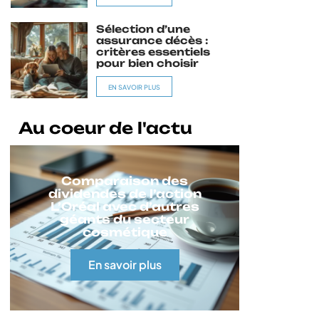
Sélection d’une
assurance décès :
critères essentiels
pour bien choisir
EN SAVOIR PLUS
Au coeur de l'actu
Comparaison des
dividendes de l’action
L’Oréal avec d’autres
géants du secteur
cosmétique
En savoir plus