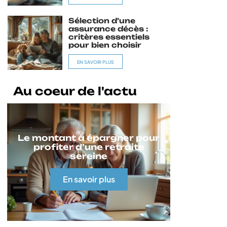
Sélection d’une
assurance décès :
critères essentiels
pour bien choisir
EN SAVOIR PLUS
Au coeur de l'actu
Le montant à épargner pour
profiter d’une retraite
sereine
En savoir plus