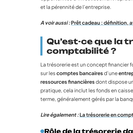
et la pérennité de l’entreprise.
A voir aussi :
Prêt cadeau : définition, 
Qu’est-ce que la t
comptabilité ?
La trésorerie est un concept financier 
sur les
comptes bancaires
d’une
entre
ressources financières
dont dispose un
pratique, cela inclut les fonds en caiss
terme, généralement gérés par la banqu
Lire également :
La trésorerie en compta
Rôle de la trésorerie d