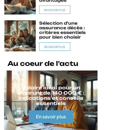
avantages
EN SAVOIR PLUS
Sélection d’une
assurance décès :
critères essentiels
pour bien choisir
EN SAVOIR PLUS
Au coeur de l'actu
Salaire idéal pour un
emprunt de 140 000 € :
indications et conseils
essentiels
En savoir plus